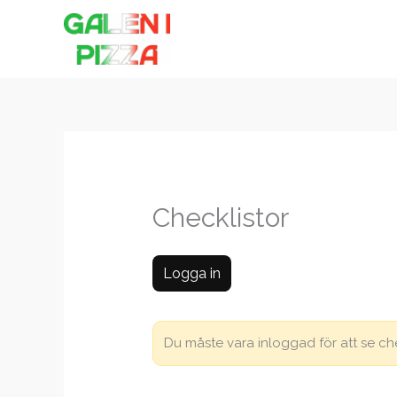
Hoppa
till
innehåll
Checklistor
Logga in
Du måste vara inloggad för att se ch